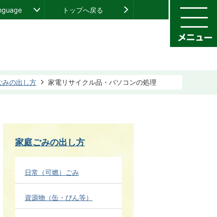
anguage
トップへ戻る
ごみの出し方
家電リサイクル品・パソコンの処理
家庭ごみの出し方
日常（可燃）ごみ
資源物（缶・びん等）