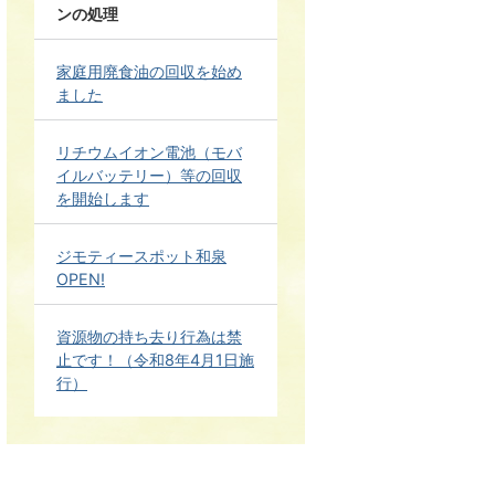
ンの処理
家庭用廃食油の回収を始め
ました
リチウムイオン電池（モバ
イルバッテリー）等の回収
を開始します
ジモティースポット和泉
OPEN!
資源物の持ち去り行為は禁
止です！（令和8年4月1日施
行）