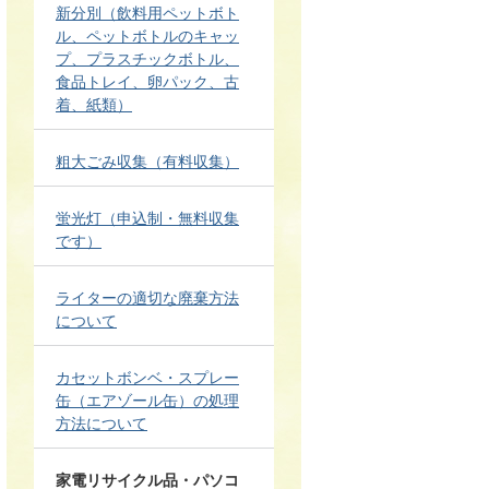
新分別（飲料用ペットボト
ル、ペットボトルのキャッ
プ、プラスチックボトル、
食品トレイ、卵パック、古
着、紙類）
粗大ごみ収集（有料収集）
蛍光灯（申込制・無料収集
です）
ライターの適切な廃棄方法
について
カセットボンベ・スプレー
缶（エアゾール缶）の処理
方法について
家電リサイクル品・パソコ