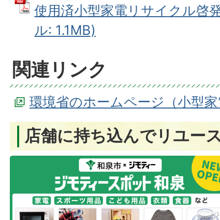
使用済小型家電リサイクル啓発用
ル: 1.1MB)
関連リンク
環境省のホームページ（小型家
店舗に持ち込んでリユー