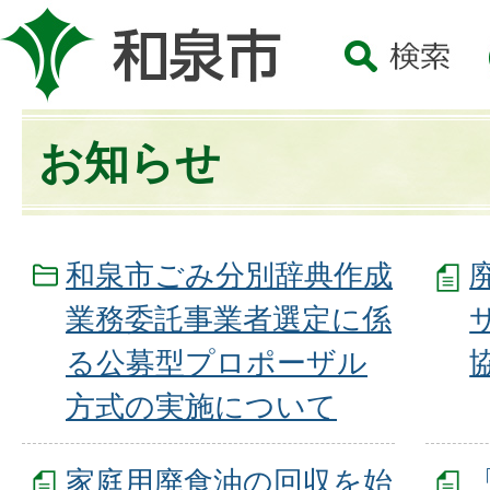
お知らせ
和泉市ごみ分別辞典作成
業務委託事業者選定に係
る公募型プロポーザル
方式の実施について
家庭用廃食油の回収を始