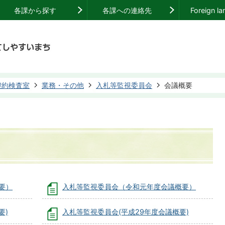
各課から探す
各課への連絡先
Foreign l
契約検査室
業務・その他
入札等監視委員会
会議概要
要）
入札等監視委員会（令和元年度会議概要）
要)
入札等監視委員会(平成29年度会議概要)