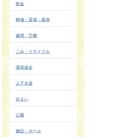
税金
葬儀・斎場・墓地
雇用・労働
ごみ・リサイクル
環境保全
上下水道
住まい
公園
施設・ホール