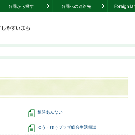
各課から探す
各課への連絡先
Foreign l
相談あんない
ゆう・ゆうプラザ総合生活相談