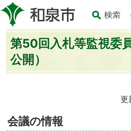
第50回入札等監視委
公開）
更
会議の情報