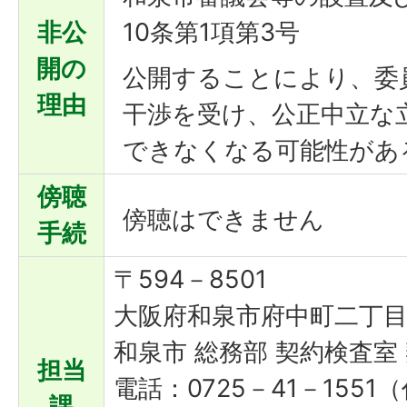
非公
10条第1項第3号
開の
公開することにより、委
理由
干渉を受け、公正中立な
できなくなる可能性があ
傍聴
傍聴はできません
手続
〒594－8501
大阪府和泉市府中町二丁目
和泉市 総務部 契約検査室
担当
電話：0725－41－1551（
課