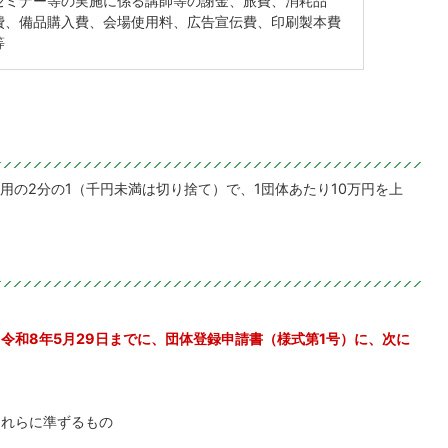
セミナー等の実施に係る講師等の謝金、旅費、消耗品
費、備品購入費、会場使用料、広告宣伝費、印刷製本費
等
用の2分の1（千円未満は切り捨て）で、1団体あたり10万円を上
令和8年5月29日までに、団体登録申請書（様式第1号）に、次に
。
これらに準ずるもの