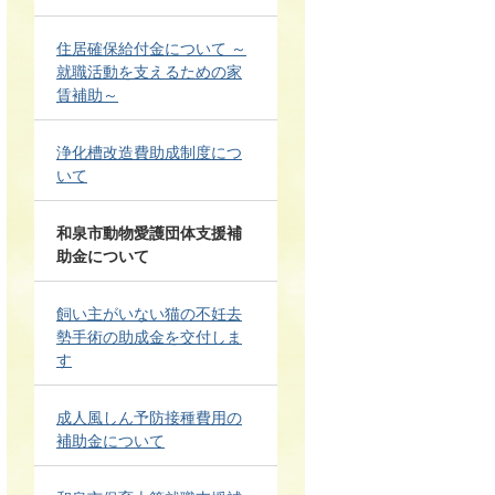
住居確保給付金について ～
就職活動を支えるための家
賃補助～
浄化槽改造費助成制度につ
いて
和泉市動物愛護団体支援補
助金について
飼い主がいない猫の不妊去
勢手術の助成金を交付しま
す
成人風しん予防接種費用の
補助金について