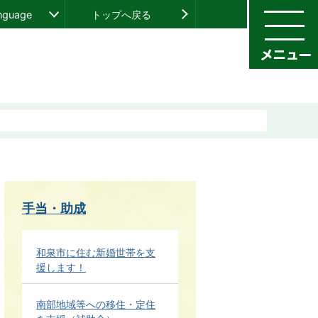
anguage
トップへ戻る
手当・助成
和泉市に住む新婚世帯を支
援します！
南部地域等への移住・定住