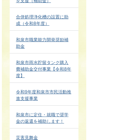
を支援（補助金）
合併処理浄化槽の設置に助
成（令和8年度）
和泉市職業能力開発奨励補
助金
和泉市雨水貯留タンク購入
費補助金交付事業【令和8年
度】
令和9年度和泉市市民活動推
進支援事業
和泉市に定住・就職で奨学
金の返還を補助します！
災害見舞金