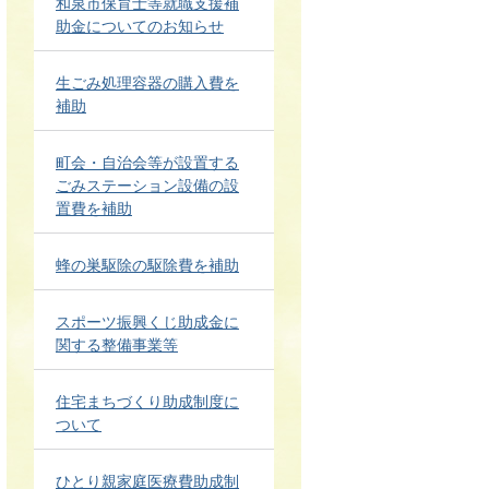
和泉市保育士等就職支援補
助金についてのお知らせ
生ごみ処理容器の購入費を
補助
町会・自治会等が設置する
ごみステーション設備の設
置費を補助
蜂の巣駆除の駆除費を補助
スポーツ振興くじ助成金に
関する整備事業等
住宅まちづくり助成制度に
ついて
ひとり親家庭医療費助成制