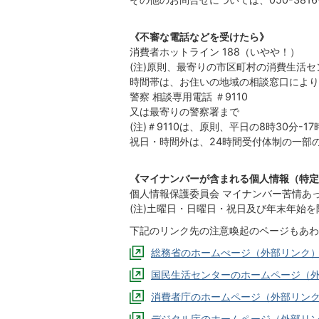
《不審な電話などを受けたら》
消費者ホットライン 188（いやや！）
(注)原則、最寄りの市区町村の消費生活
時間帯は、お住いの地域の相談窓口により
警察 相談専用電話 ＃9110
又は最寄りの警察署まで
(注)＃9110は、原則、平日の8時30分-
祝日・時間外は、24時間受付体制の一部
《マイナンバーが含まれる個人情報（特定
個人情報保護委員会 マイナンバー苦情あっせん
(注)土曜日・日曜日・祝日及び年末年始を除く
下記のリンク先の注意喚起のページもあわ
総務省のホームぺージ（外部リンク
国民生活センターのホームページ（
消費者庁のホームページ（外部リン
デジタル庁のホームページ（外部リ