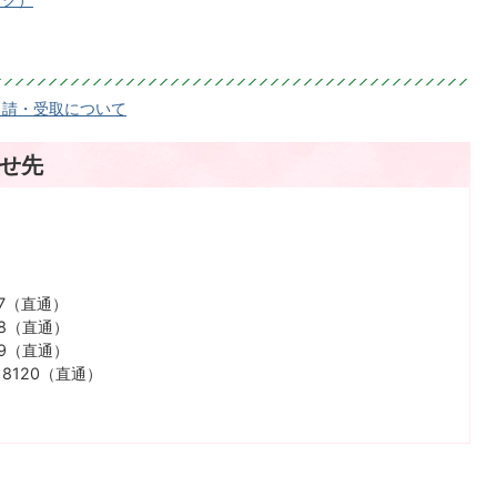
申請・受取について
せ先
17（直通）
18（直通）
19（直通）
8120（直通）