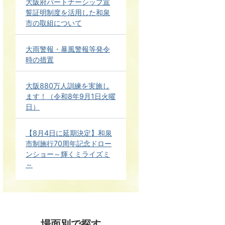
大阪府パートナーシップ宣
誓証明制度を活用した和泉
市の取組について
大雨警報・暴風警報等発令
時の措置
大阪880万人訓練を実施し
ます！（令和8年9月1日火曜
日）
【8月4日に延期決定】和泉
市制施行70周年記念ドロー
ンショー～輝くミライズミ
～
場面別で探す