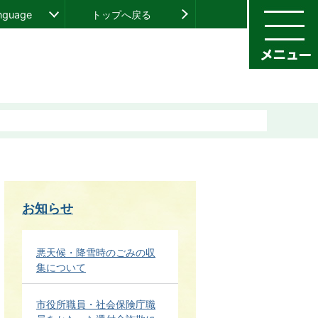
anguage
トップへ戻る
お知らせ
悪天候・降雪時のごみの収
集について
市役所職員・社会保険庁職