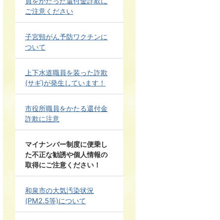
員をかたった還付金詐欺に
ご注意ください
子宮頸がん予防ワクチンに
ついて
上下水道職員を装った詐欺
(サギ)が発生しています！
市役所職員をかたる還付金
詐欺に注意
マイナンバー制度に便乗し
た不正な勧誘や個人情報の
取得にご注意ください！
和泉市の大気汚染状況
(PM2.5等)について