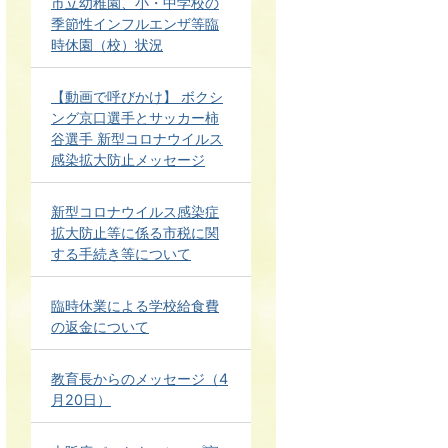
市立幼稚園、小・中学校の
季節性インフルエンザ等臨
時休園（校）状況
【動画で呼びかけ】 ボクシ
ング京口選手とサッカー柿
谷選手 新型コロナウイルス
感染拡大防止メッセージ
新型コロナウイルス感染症
拡大防止等に係る市税に関
する手続き等について
臨時休業による学校給食費
の返金について
教育長からのメッセージ（4
月20日）