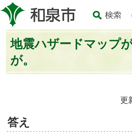
地震ハザードマップ
が。
更
答え