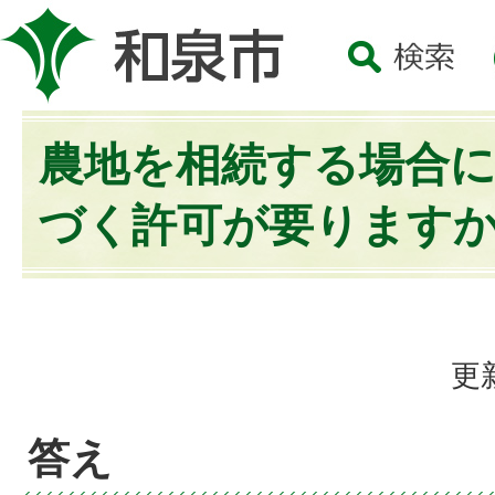
農地を相続する場合
づく許可が要ります
更
答え