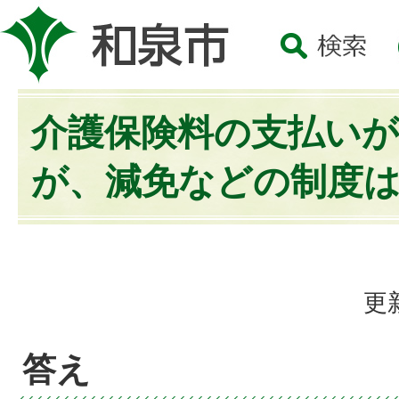
介護保険料の支払い
が、減免などの制度
更
答え