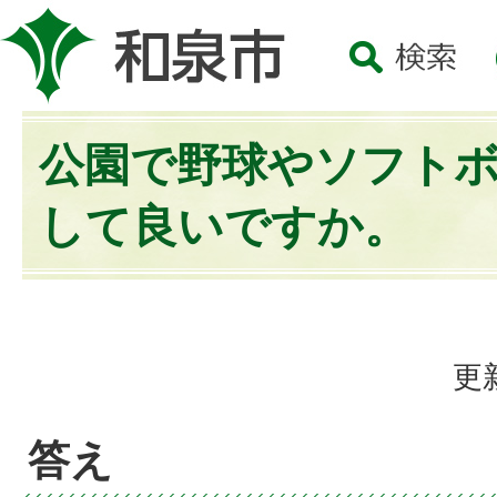
公園で野球やソフト
して良いですか。
更
答え