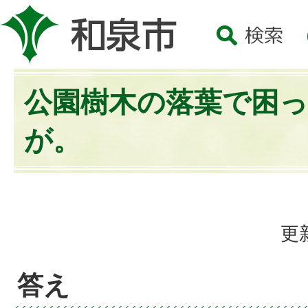
公園樹木の落葉で困
が。
更
答え