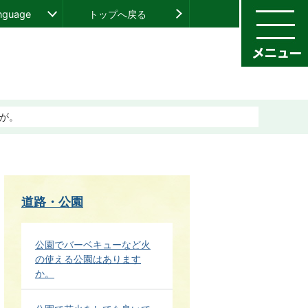
anguage
トップへ戻る
が。
道路・公園
公園でバーベキューなど火
の使える公園はあります
か。