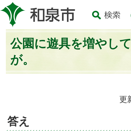
公園に遊具を増やし
が。
更
答え