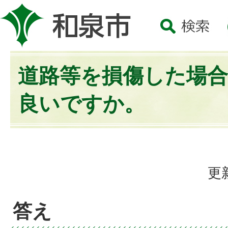
道路等を損傷した場
良いですか。
更
答え