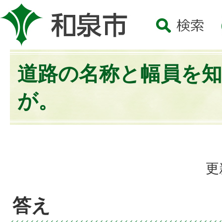
道路の名称と幅員を
が。
更
答え