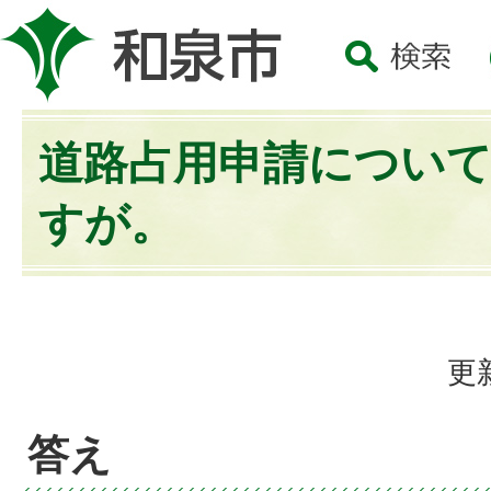
道路占用申請につい
すが。
更
答え