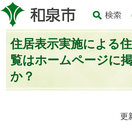
住居表示実施による
覧はホームページに
か？
更