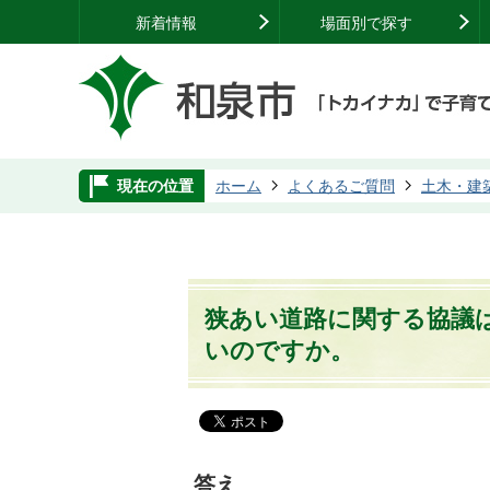
新着情報
場面別で探す
現在の位置
ホーム
よくあるご質問
土木・建
狭あい道路に関する協議
いのですか。
答え