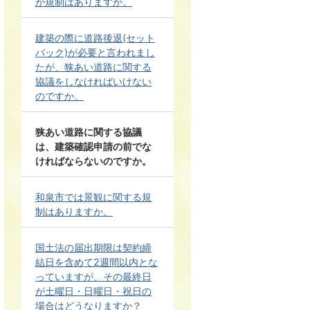
か規制はありますか。
建築の際に道路後退(セット
バック)が必要と言われまし
たが、狭あい道路に関する
協議をしなければいけない
のですか。
狭あい道路に関する協議
は、建築確認申請の前でな
ければならないのですか。
和泉市では景観に関する規
制はありますか。
国土法の届出期限は契約締
結日を含めて2週間以内とな
っていますが、その最終日
が土曜日・日曜日・祝日の
場合はどうなりますか？