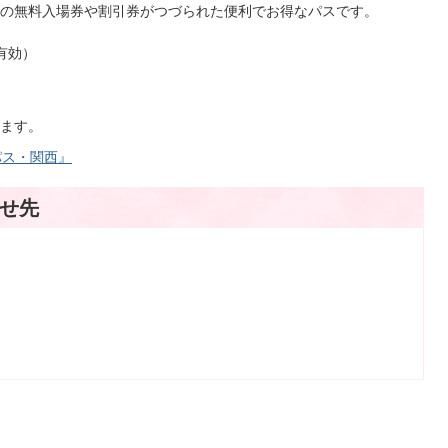
の無料入場券や割引券がつづられた便利でお得なパスです。
有効）
ます。
パス・関西』
せ先