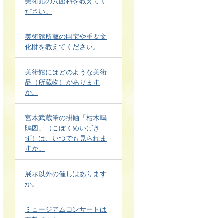
美術館の入館料を教えてく
ださい。
美術館所蔵の国宝や重要文
化財を教えてください。
美術館にはどのような美術
品（所蔵物）があります
か。
宮本武蔵筆の掛軸「枯木鳴
鵙図」（こぼくめいげき
ず）は、いつでも見られま
すか。
展示以外の催しはあります
か。
ミュージアムコンサートは