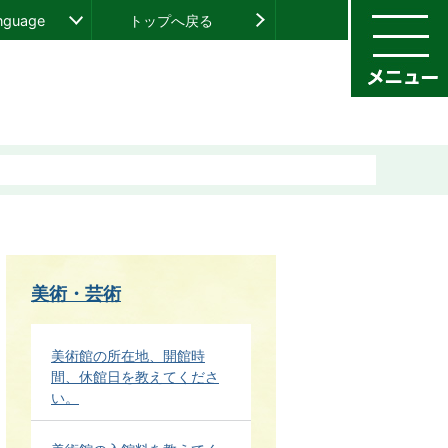
anguage
トップへ戻る
美術・芸術
美術館の所在地、開館時
間、休館日を教えてくださ
い。