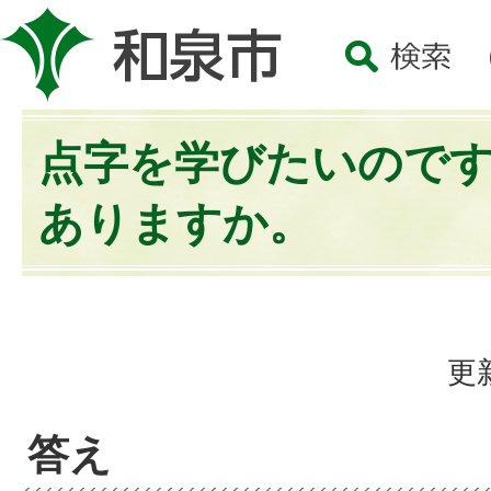
点字を学びたいので
ありますか。
更
答え