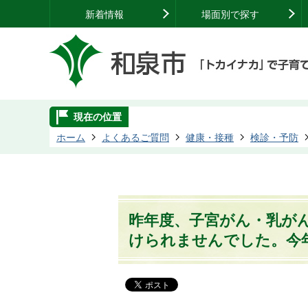
新着情報
場面別で探す
現在の位置
ホーム
よくあるご質問
健康・接種
検診・予防
昨年度、子宮がん・乳が
けられませんでした。今