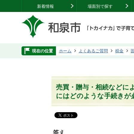
新着情報
場面別で探す
現在の位置
ホーム
よくあるご質問
税金
売買・贈与・相続などに
にはどのような手続きが
答え