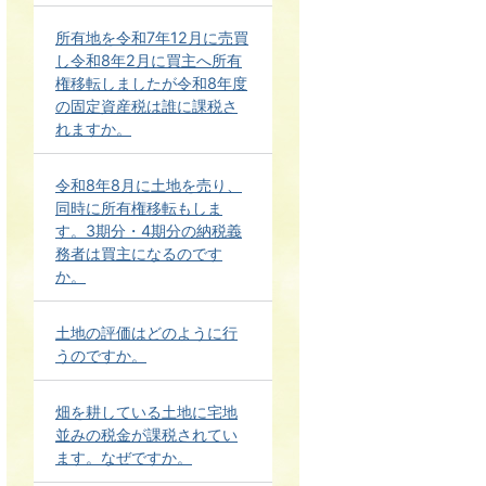
所有地を令和7年12月に売買
し令和8年2月に買主へ所有
権移転しましたが令和8年度
の固定資産税は誰に課税さ
れますか。
令和8年8月に土地を売り、
同時に所有権移転もしま
す。3期分・4期分の納税義
務者は買主になるのです
か。
土地の評価はどのように行
うのですか。
畑を耕している土地に宅地
並みの税金が課税されてい
ます。なぜですか。