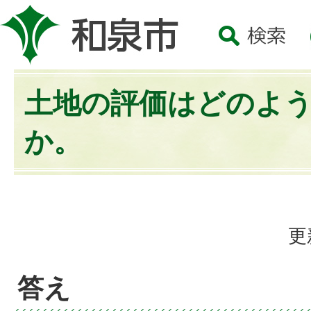
土地の評価はどのよ
か。
更
答え