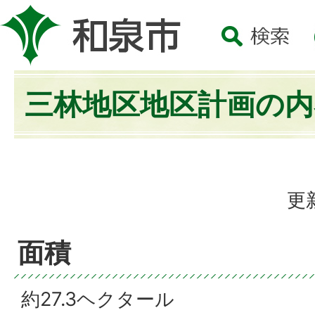
三林地区地区計画の内
更
面積
約27.3ヘクタール