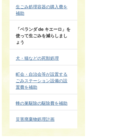
生ごみ処理容器の購入費を
補助
「ベランダ de キエーロ」を
使って生ごみを減らしまし
ょう
犬・猫などの死獣処理
町会・自治会等が設置する
ごみステーション設備の設
置費を補助
蜂の巣駆除の駆除費を補助
災害廃棄物処理計画