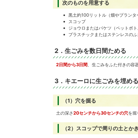
次のものを用意する
黒土約100リットル（畑やプラン
スコップ
ジョウロまたはバケツ（ペットボト
プラスチックまたはステンレスのふ
2．生ごみを数日間ためる
2日間から3日間
、生ごみをふた付きの容
3．キエーロに生ごみを埋め
（1）穴を掘る
土の深さ
20センチから30センチの穴
を堀
（2）スコップで周りの土とか