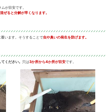
ラムが目安です。
混ぜると分解が早くなります。
に覆います。そうすることで
虫や臭いの発生を防げます。
してください。
穴は
3か所から4か所が目安
です。