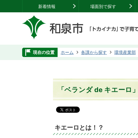
新着情報
場面別で探す
現在の位置
ホーム
各課から探す
環境産業部
「ベランダ de キエー
キエーロとは！？