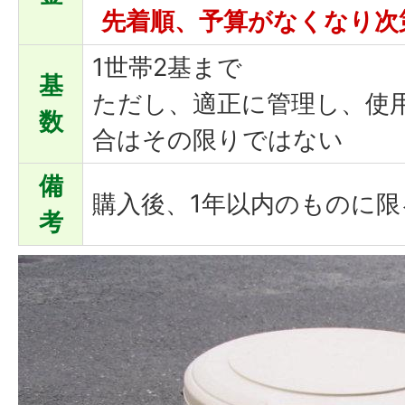
先着順、予算がな
くなり次
1世帯2基まで
基
ただし、適正に管理し、使
数
合はその限りではない
備
購入後、1年以内のものに限
考