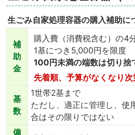
生ごみ自家処理容器の購入補助に
購入費（消費税含む）の4
補
1基につき5,000円を限度
助
100円未満の端数は切り捨
金
先着順、予算がな
くなり次
1世帯2基まで
基
ただし、適正に管理し、使
数
合はその限りではない
備