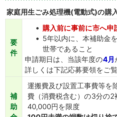
家庭用生ごみ処理機(電動式)の購
購入前に事前に市へ申
5年以内に、本補助金
要
世帯であること
件
申請期日は、当該年度の
4月
詳しくは下記応募要領をご
運搬費及び設置工事費等を
補
費（消費税含む）の3分の2
助
40,000円を限度