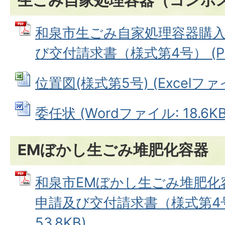
生ごみ自家処理容器（コンポ
和泉市生ごみ自家処理容器購
び交付請求書（様式第4号） (PDF
位置図(様式第5号) (Excelファイル
委任状 (Wordファイル: 18.6KB
EMぼかし生ごみ堆肥化容器
和泉市EMぼかし生ごみ堆肥化
申請及び交付請求書（様式第4号）
53.8KB)