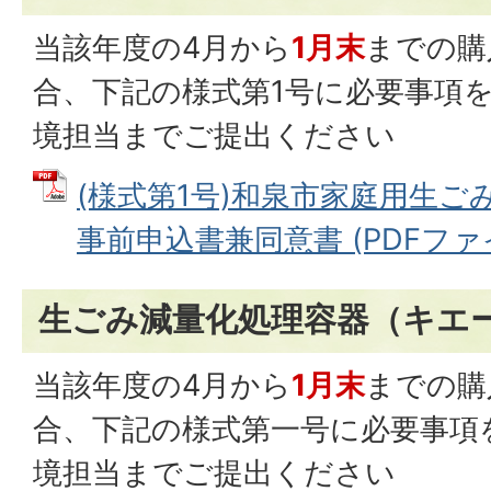
当該年度の4月から
1月末
までの購
合、下記の様式第1号に必要事項
境担当までご提出ください
(様式第1号)和泉市家庭用生ご
事前申込書兼同意書 (PDFファイル
生ごみ減量化処理容器（キエ
当該年度の4月から
1月末
までの購
合、下記の様式第一号に必要事項
境担当までご提出ください