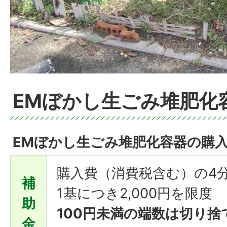
EMぼかし生ごみ堆肥化
EMぼかし生ごみ堆肥化容器の購
購入費（消費税含む）の4
補
1基につき2,000円を限度
助
100円未満の端数は切り捨
金