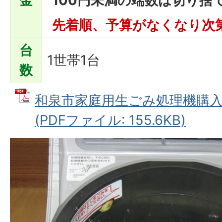
金
100円未満の端数は切り捨
先着順、予算がな
くなり次
台
1世帯1台
数
和泉市家庭用生ごみ処理機購
(PDFファイル: 155.6KB)