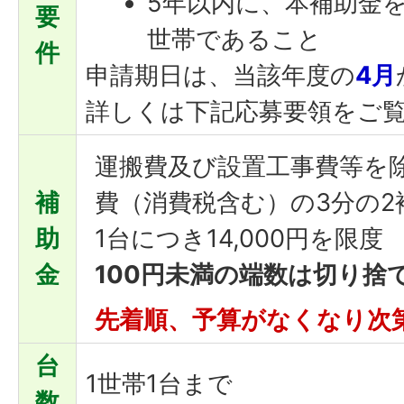
5年以内に、本補助金
要
世帯であること
件
申請期日は、当該年度の
4月
詳しくは下記応募要領をご
運搬費及び設置工事費等を
補
費（消費税含む）の3分の2
助
1台につき14,000円を限度
金
100円未満の端数は切り捨
先着順、予算がな
くなり次
台
1世帯1台まで
数