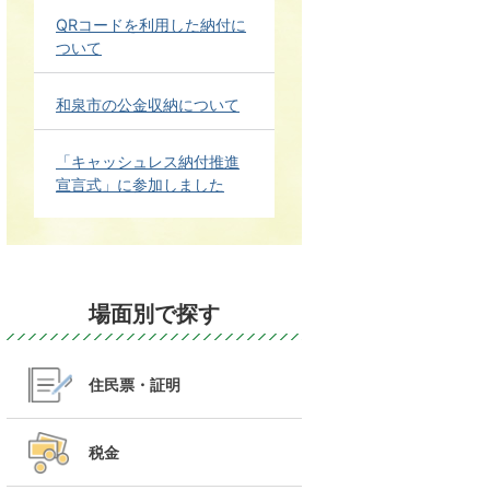
QRコードを利用した納付に
ついて
和泉市の公金収納について
「キャッシュレス納付推進
宣言式」に参加しました
場面別で探す
住民票・証明
税金