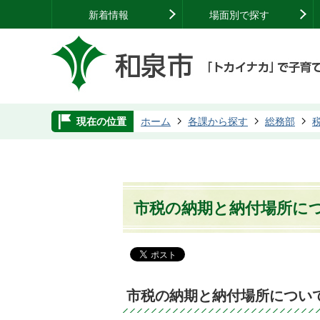
新着情報
場面別で探す
現在の位置
ホーム
各課から探す
総務部
市税の納期と納付場所に
市税の納期と納付場所につい