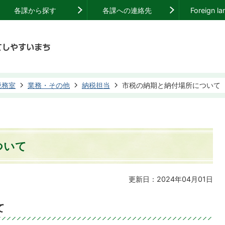
各課から探す
各課への連絡先
Foreign l
税務室
業務・その他
納税担当
市税の納期と納付場所について
ついて
更新日：2024年04月01日
て