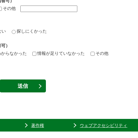
回答可）
その他
ない
探しにくかった
答可）
わからなかった
情報が足りていなかった
その他
著作権
ウェブアクセシビリティ