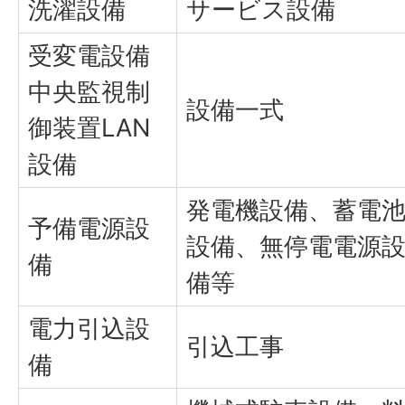
洗濯設備
サービス設備
受変電設備
中央監視制
設備一式
御装置LAN
設備
発電機設備、蓄電
予備電源設
設備、無停電電源
備
備等
電力引込設
引込工事
備