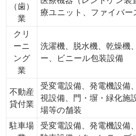
医療機器（レントゲン装
（歯）
療ユニット、ファイバー
業
クリ
ーニ
洗濯機、脱水機、乾燥機
ング
ー、ビニール包装設備
業
受変電設備、発電機設備
不動産
視設備、門・塀・緑化施
貸付業
場等の舗装
駐車場
受変電設備、発電機設備