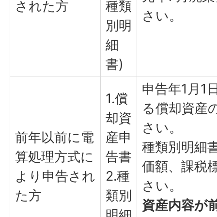
された方
種類
さい。
別明
細
書)
申告年1月1
1.償
る償却資産
却資
さい。
前年以前に電
産申
種類別明細
算処理方式に
告書
価額、課税
より申告され
2.種
さい。
た方
類別
資産内容が
明細