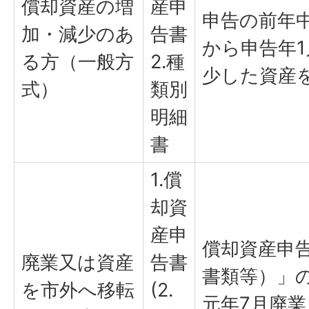
償却資産の増
産申
申告の前年中
加・減少のあ
告書
から申告年1
る方（一般方
2.種
少した資産
式）
類別
明細
書
1.償
却資
産申
償却資産申告
廃業又は資産
告書
書類等）」
を市外へ移転
(2.
元年7月廃