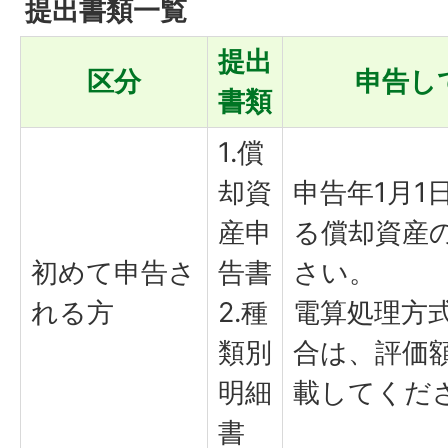
提出書類一覧
提出
区分
申告し
書類
1.償
却資
申告年1月1
産申
る償却資産
初めて申告さ
告書
さい。
れる方
2.種
電算処理方
類別
合は、評価
明細
載してくだ
書