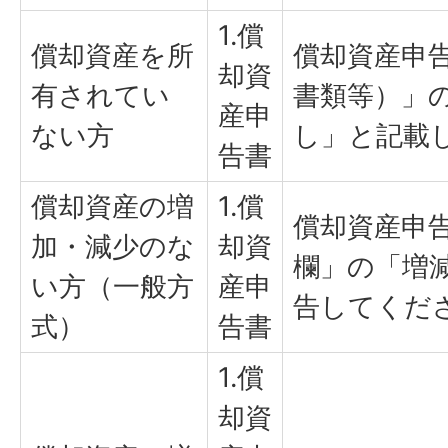
1.償
償却資産を所
償却資産申告
却資
有されてい
書類等）」
産申
ない方
し」と記載
告書
償却資産の増
1.償
償却資産申告
加・減少のな
却資
欄」の「増
い方（一般方
産申
告してくだ
式）
告書
1.償
却資