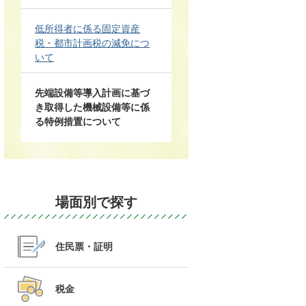
低所得者に係る固定資産
税・都市計画税の減免につ
いて
先端設備等導入計画に基づ
き取得した機械設備等に係
る特例措置について
場面別で探す
住民票・証明
税金