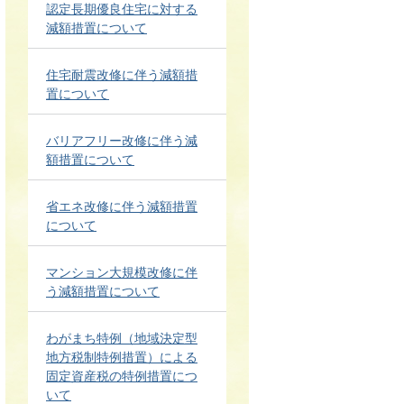
認定長期優良住宅に対する
減額措置について
住宅耐震改修に伴う減額措
置について
バリアフリー改修に伴う減
額措置について
省エネ改修に伴う減額措置
について
マンション大規模改修に伴
う減額措置について
わがまち特例（地域決定型
地方税制特例措置）による
固定資産税の特例措置につ
いて