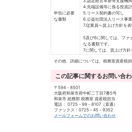
3.認定経営革新等支援機
4.先端設備等に係る投資
申告に必要
5.リース契約書の写し
な書類
6.公益社団法人リース事
7.従業員へ賃上げ方針を
5及び6に関しては、ファ
なる書類です。
7に関しては、賃上げ方針
その他、詳細については、税務室資産税担
この記事に関するお問い合わ
〒594－8501
大阪府和泉市府中町二丁目7番5号
和泉市 総務部 税務室 資産税担当
電話： 0725－99－8107（直通）
ファックス：0725－45－9352
メールフォームでのお問い合わせ