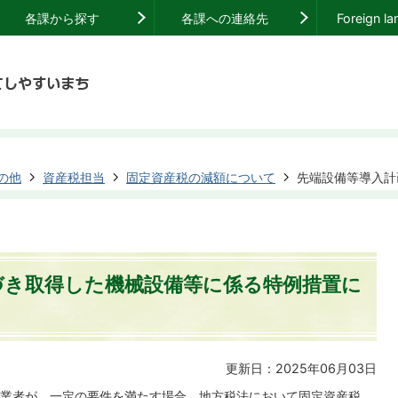
各課から探す
各課への連絡先
Foreign l
の他
資産税担当
固定資産税の減額について
先端設備等導入計
づき取得した機械設備等に係る特例措置に
更新日：2025年06月03日
業者が、一定の要件を満たす場合、地方税法において固定資産税