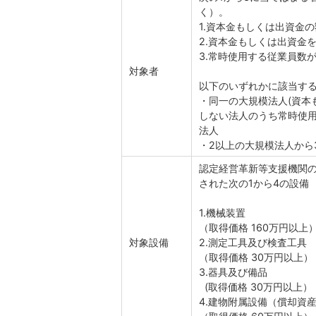
く）。
1.資本金もしくは出資金
2.資本金もしくは出資金
3.常時使用する従業員数が
対象者
以下のいずれかに該当す
・同一の大規模法人(資本
しない法人のうち常時使用
法人
・2以上の大規模法人から
認定経営革新等支援機関
された次の1から4の設備
1.機械装置
（取得価格 160万円以上
対象設備
2.測定工具及び検査工具
（取得価格 30万円以上）
3.器具及び備品
(取得価格 30万円以上）
4.建物附属設備（償却資