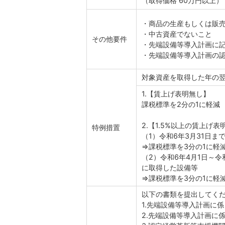
（取得価格 60万円以上）
・商品の生産もしくは販
・中古資産でないこと
その他要件
・先端設備等導入計画に
・先端設備等導入計画の
対象資産を取得した年の
1.【賃上げ表明無し】
課税標準を2分の1に軽減 
2.【1.5%以上の賃上げ表
特例措置
（1）令和6年3月31日ま
⇒課税標準を3分の1に軽減
（2）令和6年4月1日～令
に取得した設備等
⇒課税標準を3分の1に軽減
以下の書類を提出してく
1.先端設備等導入計画に
2.先端設備等導入計画に