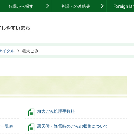
各課から探す
各課への連絡先
Foreign l
サイクル
粗大ごみ
粗大ごみ処理手数料
所一覧表
悪天候・降雪時のごみの収集について