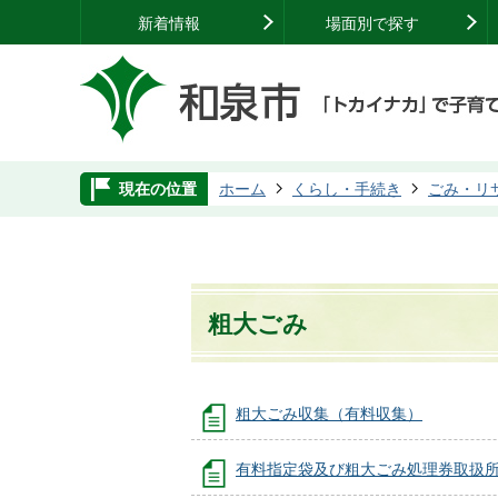
新着情報
場面別で探す
現在の位置
ホーム
くらし・手続き
ごみ・リ
粗大ごみ
粗大ごみ収集（有料収集）
有料指定袋及び粗大ごみ処理券取扱