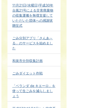
11月21日(水曜日)平成30年
台風21号による災害廃棄物
の収集運搬を無償支援して
いただいた団体への感謝状
贈呈式
ごみ分別アプリ「さんあ～
る」のサービスを始めまし
た
和泉市分別収集計画
ごみダイエット作戦
「ベランダ de キエーロ」を
使って生ごみを減らしまし
ょう