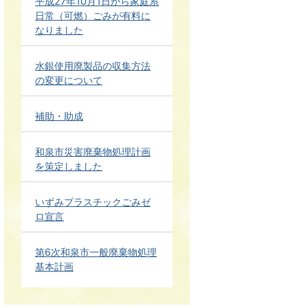
平成27年10月1日から家庭系
日常（可燃）ごみが有料に
なりました
水銀使用廃製品の収集方法
の変更について
補助・助成
和泉市災害廃棄物処理計画
を策定しました
いずみプラスチックごみゼ
ロ宣言
第6次和泉市一般廃棄物処理
基本計画