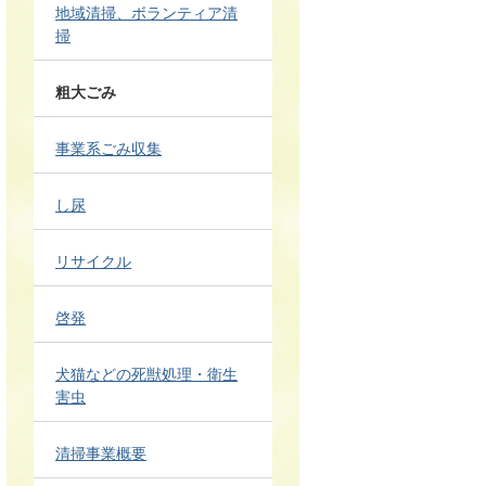
地域清掃、ボランティア清
掃
粗大ごみ
事業系ごみ収集
し尿
リサイクル
啓発
犬猫などの死獣処理・衛生
害虫
清掃事業概要