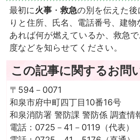
最初に
火事
・
救急
の別を伝えた後
りと住所、氏名、電話番号、建物
あれば何が燃えているか、救急で
度などを知らせてください。
この記事に関するお問
〒594－0071
和泉市府中町四丁目10番16号
和泉消防署 警防課 警防係 調査情
電話：0725－41－0119（代表）
電話：0725－41－5176（直通）