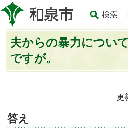
夫からの暴力につい
ですが。
更
答え