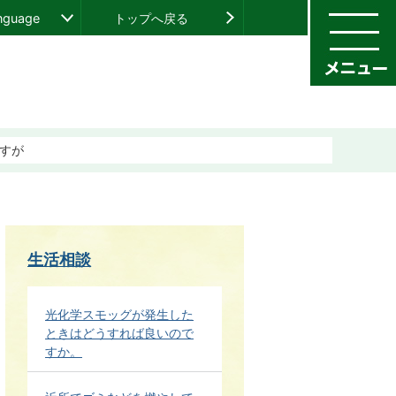
anguage
トップへ戻る
すが
生活相談
光化学スモッグが発生した
ときはどうすれば良いので
すか。