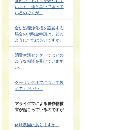
近所でゴミなどを燃やして
います。煙と臭いで困って
いるのですが。
合併処理浄化槽を設置する
場合の補助金申請は、どの
ようにすれば良いですか。
消費生活センターではどの
ような相談を受けています
か。
クーリングオフについて教
えてください。
アライグマによる農作物被
害が起こっているのですが
体験農園はありますか。