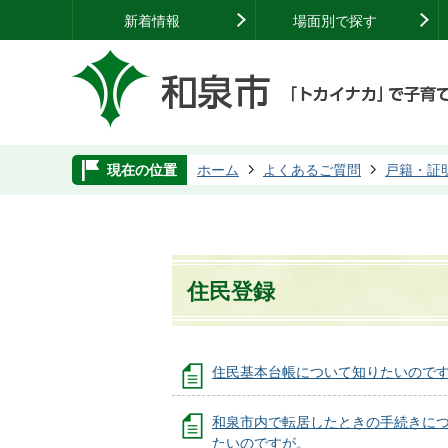
新着情報
場面別で探す
現在の位置
ホーム
よくあるご質問
戸籍・証
住民登録
住民基本台帳について知りたいので
和泉市内で転居したときの手続きに
たいのですが。