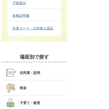
戸籍届出
各種証明書
住基カード・公的個人認証
場面別で探す
住民票・証明
税金
子育て・教育