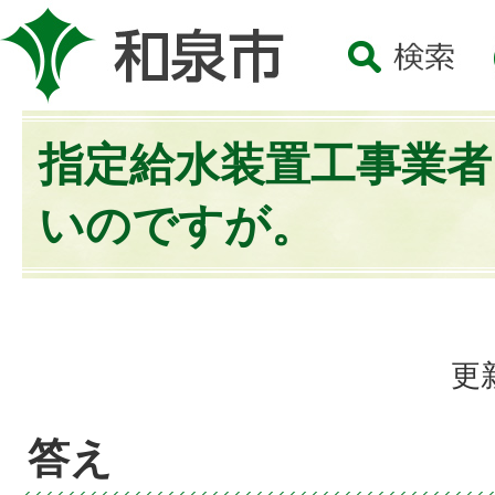
指定給水装置工事業
いのですが。
更
答え