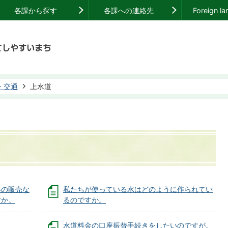
各課から探す
各課への連絡先
Foreign l
・交通
上水道
器の販売な
私たちが使っている水はどのように作られてい
すか。
るのですか。
。
水道料金の口座振替手続きをしたいのですが。