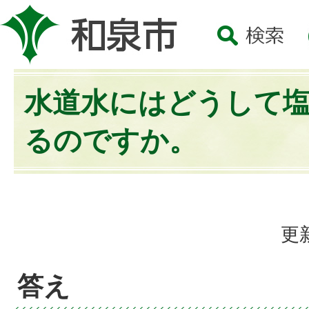
水道水にはどうして
るのですか。
更
答え