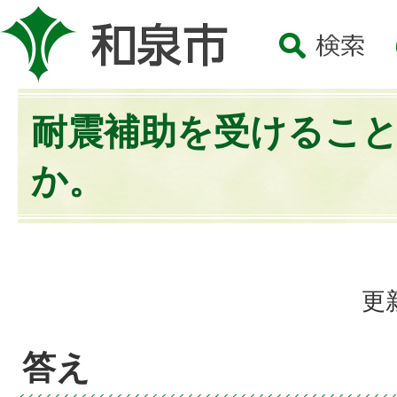
耐震補助を受けるこ
か。
更
答え