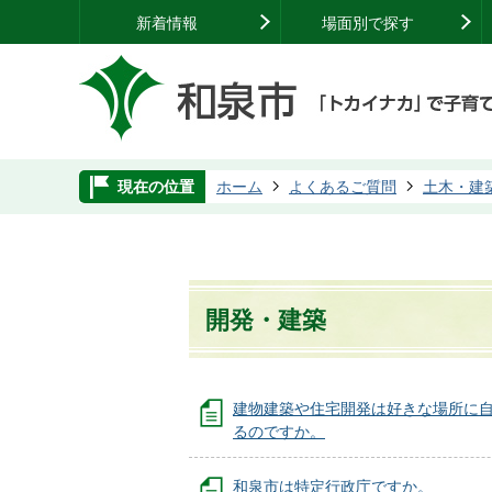
新着情報
場面別で探す
現在の位置
ホーム
よくあるご質問
土木・建
開発・建築
建物建築や住宅開発は好きな場所に
るのですか。
和泉市は特定行政庁ですか。