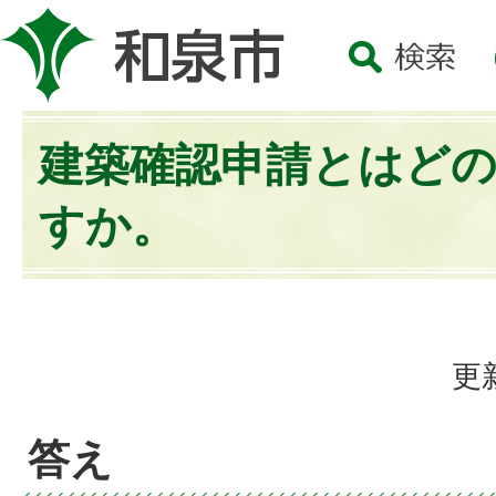
建築確認申請とはど
すか。
更
答え