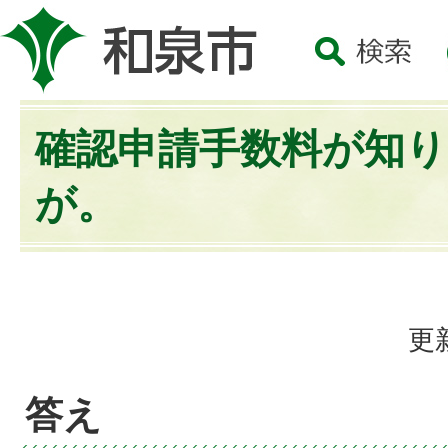
確認申請手数料が知
が。
更
答え