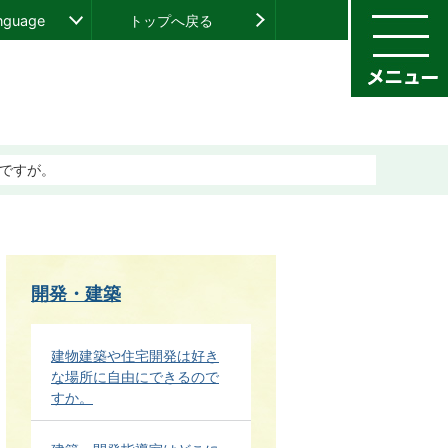
anguage
トップへ戻る
ですが。
開発・建築
建物建築や住宅開発は好き
な場所に自由にできるので
すか。