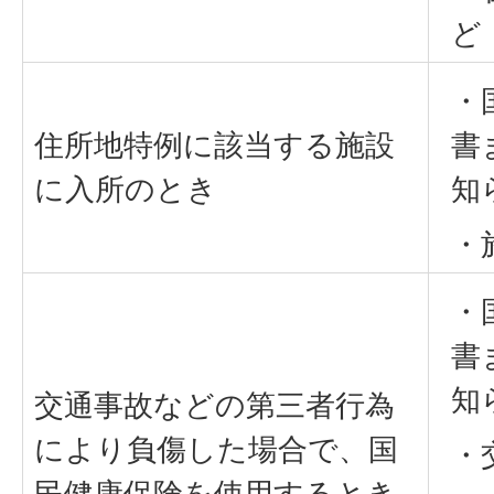
ど
・
住所地特例に該当する施設
書
に入所のとき
知
・
・
書
知
交通事故などの第三者行為
により負傷した場合で、国
・
民健康保険を使用するとき