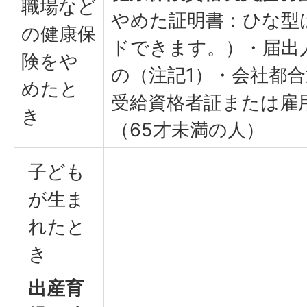
職場など
やめた証明書：ひな型
の健康保
ドできます。）・届出
険をや
の（注記1）・会社都
めたと
受給資格者証または雇
き
（65才未満の人）
子ども
が生ま
れたと
き
出産育