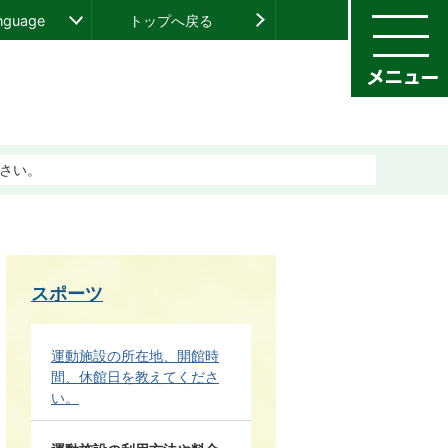
anguage
トップへ戻る
さい。
スポーツ
運動施設の所在地、開館時
間、休館日を教えてくださ
い。