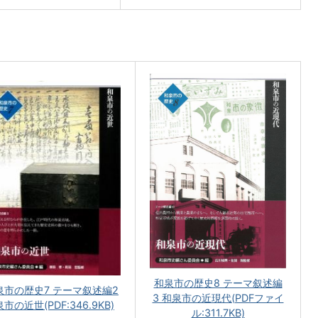
和泉市の歴史8 テーマ叙述編
泉市の歴史7 テーマ叙述編2
3 和泉市の近現代(PDFファイ
市の近世(PDF:346.9KB)
ル:311.7KB)