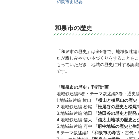
和泉市史紀要
和泉市の歴史
「和泉市の歴史」は全9巻で、地域叙述編
たが親しみやすい本づくりをすることをこ
もっていただき、地域の歴史に対する認識
です。
「和泉市の歴史」刊行計画
地域叙述編5巻・テーマ叙述編3巻・通史編
1.地域叙述編 横山
「横山と槙尾山の歴史
2.地域叙述編 松尾
「松尾谷の歴史と松尾
3.地域叙述編 池田
「池田谷の歴史と開発
4.地域叙述編 信太
「信太山地域の歴史と
5.地域叙述編 府中
「府中地域の歴史と生
6.テーマ叙述編1
「和泉市の考古・古代・