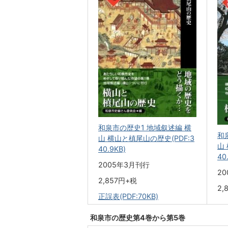
和泉市の歴史1 地域叙述編 横
和
山 横山と槙尾山の歴史(PDF:3
山
40.9KB)
40
2005年3月刊行
2
2,857円+税
2,
正誤表(PDF:70KB)
和泉市の歴史第4巻から第5巻