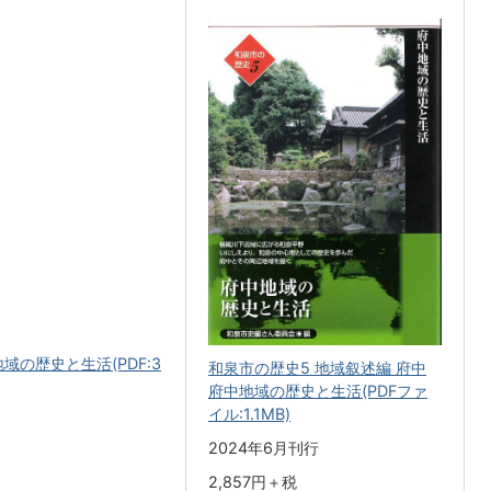
域の歴史と生活(PDF:3
和泉市の歴史5 地域叙述編 府中
府中地域の歴史と生活(PDFファ
イル:1.1MB)
2024年6月刊行
2,857円＋税