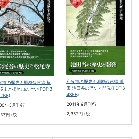
和泉市の歴史3 地域叙述編 池
泉市の歴史2 地域叙述編 横
田 池田谷の歴史と開発(PDF:3
 横山と槙尾山の歴史(PDF:3
43KB)
.2KB)
2011年9月刊行
008年3月刊行
2,857円+税
857円+税