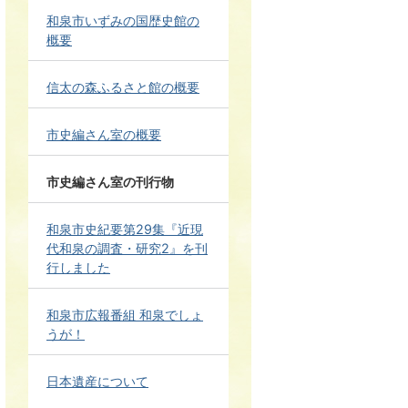
和泉市いずみの国歴史館の
概要
信太の森ふるさと館の概要
市史編さん室の概要
市史編さん室の刊行物
和泉市史紀要第29集『近現
代和泉の調査・研究2』を刊
行しました
和泉市広報番組 和泉でしょ
うが！
日本遺産について