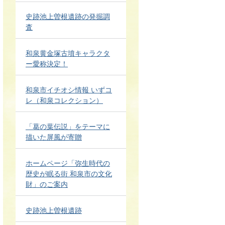
史跡池上曽根遺跡の発掘調
査
和泉黄金塚古墳キャラクタ
ー愛称決定！
和泉市イチオシ情報 いずコ
レ（和泉コレクション）
「葛の葉伝説」をテーマに
描いた屏風が寄贈
ホームページ「弥生時代の
歴史が眠る街 和泉市の文化
財」のご案内
史跡池上曽根遺跡