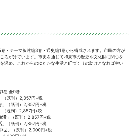
5巻・テーマ叙述編3巻・通史編1巻から構成されます。市民の方が
ころがけています。市史を通じて和泉市の歴史や文化財に関心を
を深め、これからのゆたかな生活と町づくりの助けとなれば幸い
1巻 全9巻
」
（既刊）2,857円+税
寺」
（既刊）2,857円+税
」
（既刊）2,857円+税
生活」
（既刊）2,857円+税
活」
（既刊）2,857円+税
中世」
（既刊）2,000円+税