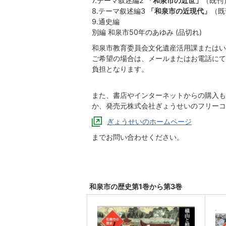
7.テーマ叙述編2
「和泉市の近世」
（既刊）
8.テーマ叙述編3
「和泉市の近現代」
（既
9.通史編
別編 和泉市50年のあゆみ (品切れ)
和泉市教育委員会文化遺産活用課またはい
ご希望の場合は、メールまたはお電話にて
負担となります。
また、書店やインターネットからの購入も
か、発売元株式会社ぎょうせいのフリーコール
ぎょうせいのホームページ
までお問い合わせください。
和泉市の歴史第1巻から第3巻