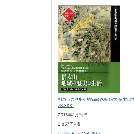
和泉市の歴史4 地域叙述編 信太 信太山地
73.3KB)
2015年3月刊行
2,857円+税
正誤表(PDF:439.3KB)