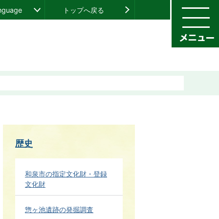
anguage
トップへ戻る
歴史
和泉市の指定文化財・登録
文化財
惣ヶ池遺跡の発掘調査