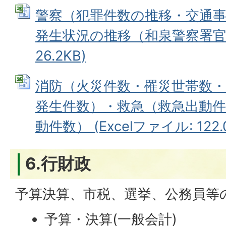
警察（犯罪件数の推移・交通
発生状況の推移（和泉警察署官内）
26.2KB)
消防（火災件数・罹災世帯数・
発生件数）・救急（救急出動
動件数） (Excelファイル: 122.
6.行財政
予算決算、市税、選挙、公務員等
予算・決算(一般会計)